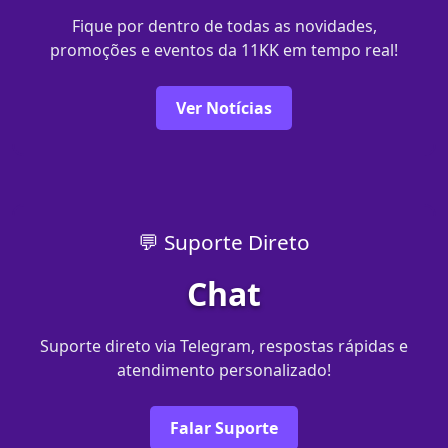
Fique por dentro de todas as novidades,
promoções e eventos da 11KK em tempo real!
Ver Notícias
💬 Suporte Direto
Chat
Suporte direto via Telegram, respostas rápidas e
atendimento personalizado!
Falar Suporte