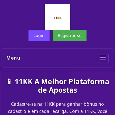
Login
Registrar-se
Menu
📱 11KK A Melhor Plataforma
de Apostas
Cadastre-se na 11KK para ganhar bônus no
cadastro e em cada recarga. Com a 11KK, você