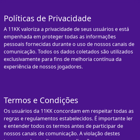
Políticas de Privacidade
A 11KK valoriza a privacidade de seus usuários e está
empenhada em proteger todas as informações
pessoais fornecidas durante o uso de nossos canais de
comunicação. Todos os dados coletados são utilizados
exclusivamente para fins de melhoria contínua da
experiência de nossos jogadores.
Termos e Condições
Os usuários da 11KK concordam em respeitar todas as
regras e regulamentos estabelecidos. É importante ler
e entender todos os termos antes de participar de
nossos canais de comunicação. A violação destes