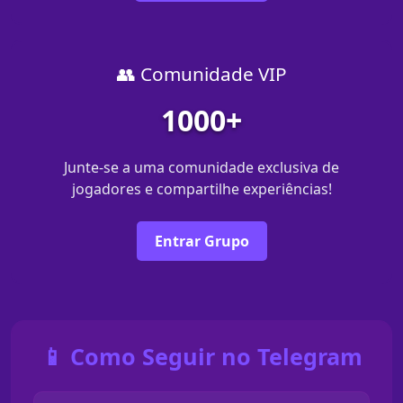
👥 Comunidade VIP
1000+
Junte-se a uma comunidade exclusiva de
jogadores e compartilhe experiências!
Entrar Grupo
📱 Como Seguir no Telegram