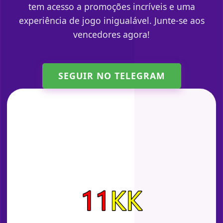
tem acesso a promoções incríveis e uma
experiência de jogo inigualável. Junte-se aos
vencedores agora!
SEGUIR NO TELEGRAM