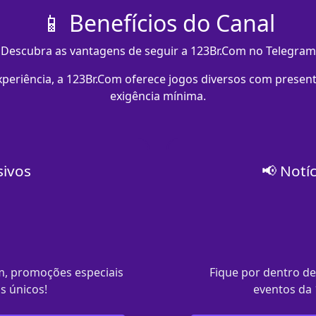
📱 Benefícios do Canal
Descubra as vantagens de seguir a 123Br.Com no Telegram
periência, a 123Br.Com oferece jogos diversos com presen
exigência mínima.
sivos
📢 Notí
m, promoções especiais
Fique por dentro d
s únicos!
eventos da