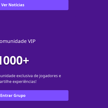
Ver Notícias
Comunidade VIP
1000+
unidade exclusiva de jogadores e
rtilhe experiências!
Entrar Grupo