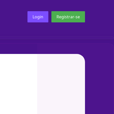
Login
Registrar-se