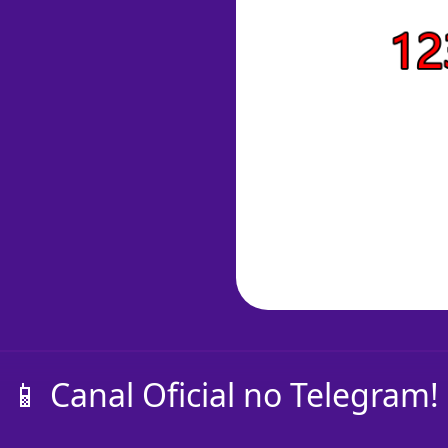
📱 Canal Oficial no Telegram!