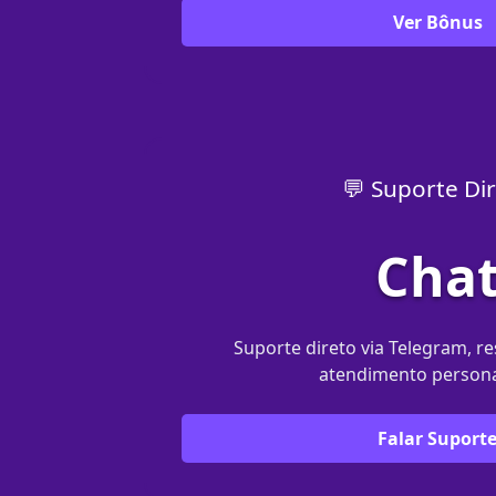
Ver Bônus
💬 Suporte Di
Cha
Suporte direto via Telegram, r
atendimento persona
Falar Suport