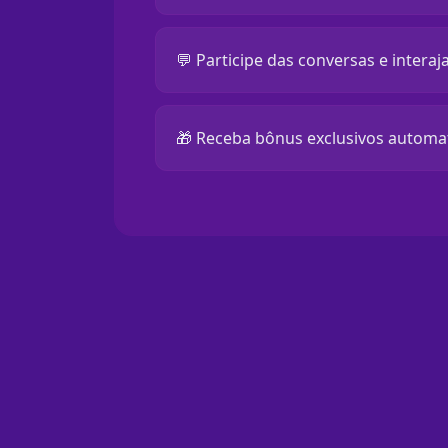
💬 Participe das conversas e interaj
🎁 Receba bônus exclusivos autom