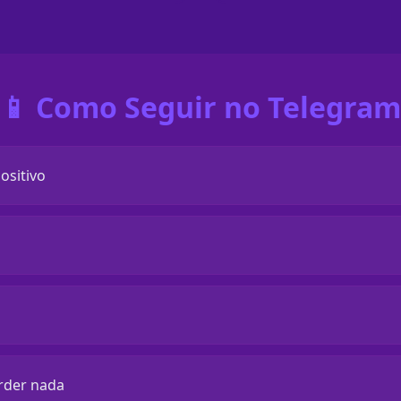
📱 Como Seguir no Telegram
ositivo
erder nada