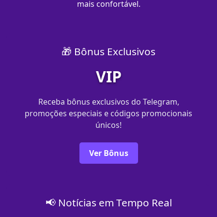
mais confortável.
🎁 Bônus Exclusivos
VIP
Receba bônus exclusivos do Telegram,
promoções especiais e códigos promocionais
únicos!
Ver Bônus
📢 Notícias em Tempo Real