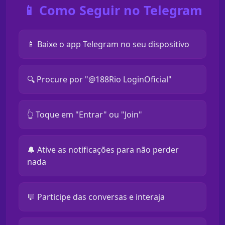
📱 Como Seguir no Telegram
📱 Baixe o app Telegram no seu dispositivo
🔍 Procure por "@188Rio LoginOficial"
👆 Toque em "Entrar" ou "Join"
🔔 Ative as notificações para não perder
nada
💬 Participe das conversas e interaja