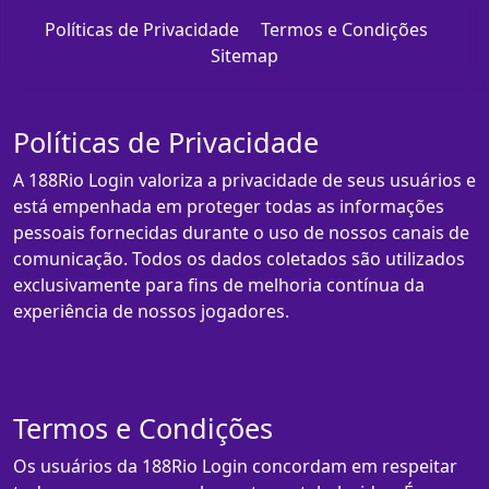
Políticas de Privacidade
Termos e Condições
Sitemap
Políticas de Privacidade
A 188Rio Login valoriza a privacidade de seus usuários e
está empenhada em proteger todas as informações
pessoais fornecidas durante o uso de nossos canais de
comunicação. Todos os dados coletados são utilizados
exclusivamente para fins de melhoria contínua da
experiência de nossos jogadores.
Termos e Condições
Os usuários da 188Rio Login concordam em respeitar