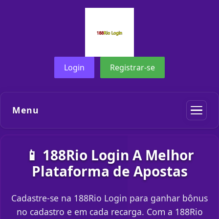
Login
Registrar-se
Menu
📱 188Rio Login A Melhor
Plataforma de Apostas
Cadastre-se na 188Rio Login para ganhar bônus
no cadastro e em cada recarga. Com a 188Rio