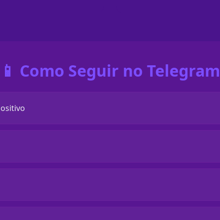
📱 Como Seguir no Telegram
ositivo