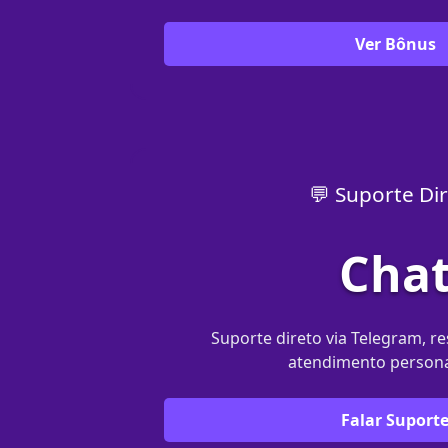
Ver Bônus
💬 Suporte Di
Cha
Suporte direto via Telegram, r
atendimento persona
Falar Suport