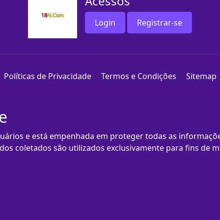
Acessos
Login
Registrar-se
Políticas de Privacidade
Termos e Condições
Sitemap
de
usuários e está empenhada em proteger todas as informaçõe
os coletados são utilizados exclusivamente para fins de m