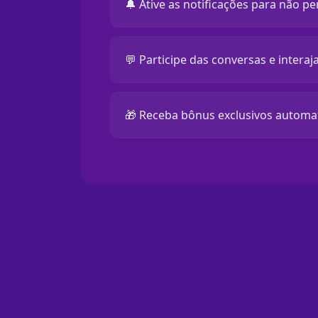
🔔 Ative as notificações para não p
💬 Participe das conversas e interaj
🎁 Receba bônus exclusivos autom