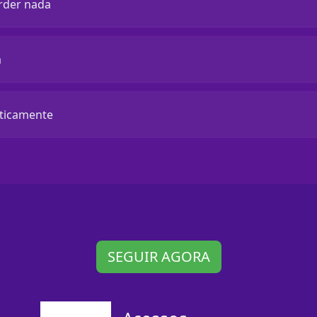
erder nada
a
aticamente
SEGUIR AGORA