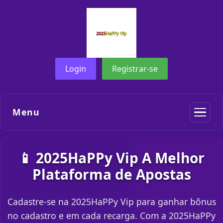
Login
Registrar-se
Menu
📱 2025HaPPy Vip A Melhor
Plataforma de Apostas
Cadastre-se na 2025HaPPy Vip para ganhar bônus
no cadastro e em cada recarga. Com a 2025HaPPy