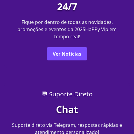
24/7
Fique por dentro de todas as novidades,
promoções e eventos da 2025HaPPy Vip em
tempo real!
Ver Notícias
💬 Suporte Direto
Chat
Suporte direto via Telegram, respostas rápidas e
atendimento personalizado!