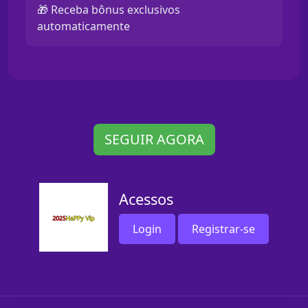
🎁 Receba bônus exclusivos
automaticamente
SEGUIR AGORA
Acessos
Login
Registrar-se