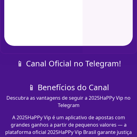
📱 Canal Oficial no Telegram!
📱 Benefícios do Canal
Descubra as vantagens de seguir a 2025HaPPy Vip no
Telegram
A 2025HaPPy Vip é um aplicativo de apostas com
grandes ganhos a partir de pequenos valores — a
plataforma oficial 2025HaPPy Vip Brasil garante justiça