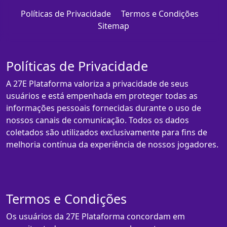
Políticas de Privacidade
Termos e Condições
Sitemap
Políticas de Privacidade
A 27E Plataforma valoriza a privacidade de seus
usuários e está empenhada em proteger todas as
informações pessoais fornecidas durante o uso de
nossos canais de comunicação. Todos os dados
coletados são utilizados exclusivamente para fins de
melhoria contínua da experiência de nossos jogadores.
Termos e Condições
Os usuários da 27E Plataforma concordam em