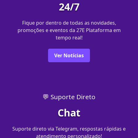
24/7
Fique por dentro de todas as novidades,
promoções e eventos da 27E Plataforma em
tempo real!
Ver Notícias
💬 Suporte Direto
Chat
Suporte direto via Telegram, respostas rápidas e
atendimento personalizado!