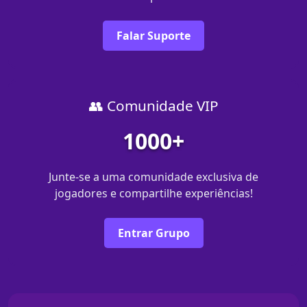
Falar Suporte
👥 Comunidade VIP
1000+
Junte-se a uma comunidade exclusiva de
jogadores e compartilhe experiências!
Entrar Grupo