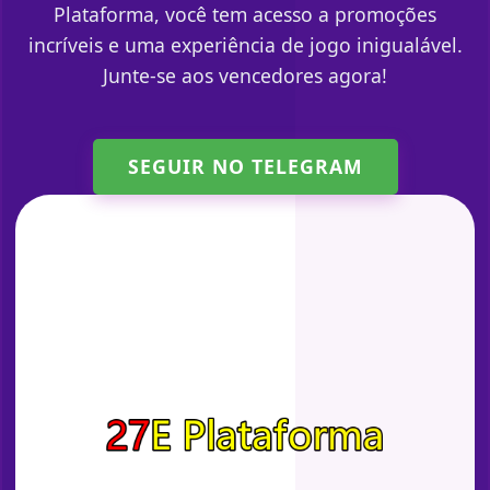
Plataforma, você tem acesso a promoções
incríveis e uma experiência de jogo inigualável.
Junte-se aos vencedores agora!
SEGUIR NO TELEGRAM