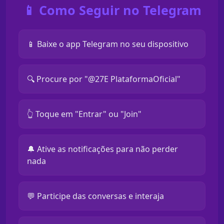
📱 Como Seguir no Telegram
📱 Baixe o app Telegram no seu dispositivo
🔍 Procure por "@27E PlataformaOficial"
👆 Toque em "Entrar" ou "Join"
🔔 Ative as notificações para não perder
nada
💬 Participe das conversas e interaja