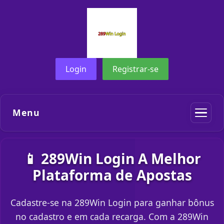
Login
Registrar-se
Menu
📱 289Win Login A Melhor
Plataforma de Apostas
Cadastre-se na 289Win Login para ganhar bônus
no cadastro e em cada recarga. Com a 289Win