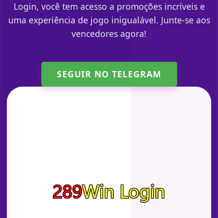
Login, você tem acesso a promoções incríveis e
uma experiência de jogo inigualável. Junte-se aos
vencedores agora!
SEGUIR NO TELEGRAM