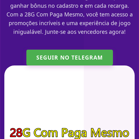
ganhar bônus no cadastro e em cada recarga.
Com a 28G Com Paga Mesmo, você tem acesso a
promoções incríveis e uma experiência de jogo
inigualável. Junte-se aos vencedores agora!
SEGUIR NO TELEGRAM