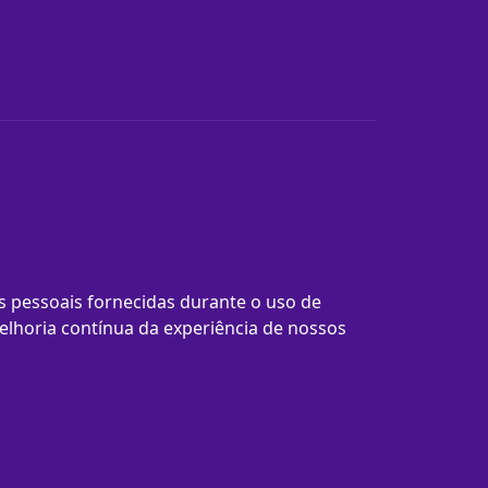
 pessoais fornecidas durante o uso de
elhoria contínua da experiência de nossos