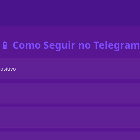
📱 Como Seguir no Telegram
ositivo