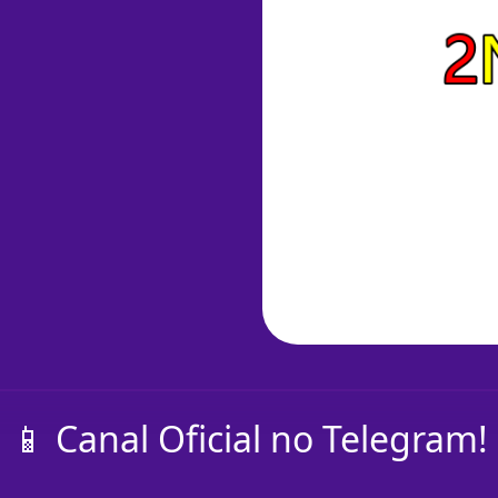
📱 Canal Oficial no Telegram!