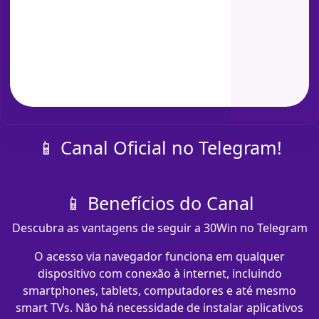
📱 Canal Oficial no Telegram!
📱 Benefícios do Canal
Descubra as vantagens de seguir a 30Win no Telegram
O acesso via navegador funciona em qualquer
dispositivo com conexão à internet, incluindo
smartphones, tablets, computadores e até mesmo
smart TVs. Não há necessidade de instalar aplicativos