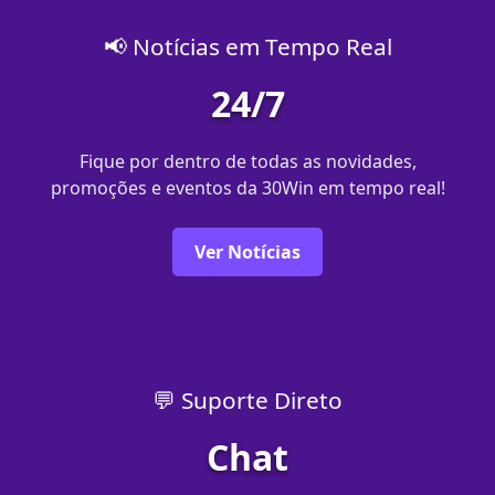
📢 Notícias em Tempo Real
24/7
Fique por dentro de todas as novidades,
promoções e eventos da 30Win em tempo real!
Ver Notícias
💬 Suporte Direto
Chat