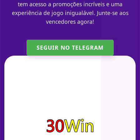
tem acesso a promoções incríveis e uma
experiência de jogo inigualável. Junte-se aos
vencedores agora!
SEGUIR NO TELEGRAM