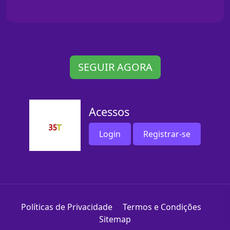
SEGUIR AGORA
Acessos
Login
Registrar-se
Políticas de Privacidade
Termos e Condições
Sitemap