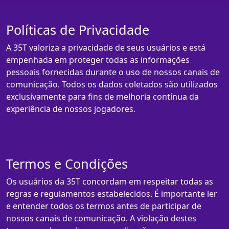
Políticas de Privacidade
A 35T valoriza a privacidade de seus usuários e está
empenhada em proteger todas as informações
pessoais fornecidas durante o uso de nossos canais de
comunicação. Todos os dados coletados são utilizados
exclusivamente para fins de melhoria contínua da
experiência de nossos jogadores.
Termos e Condições
Os usuários da 35T concordam em respeitar todas as
regras e regulamentos estabelecidos. É importante ler
e entender todos os termos antes de participar de
nossos canais de comunicação. A violação destes