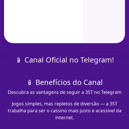
📱 Canal Oficial no Telegram!
📱 Benefícios do Canal
Descubra as vantagens de seguir a 35T no Telegram
Jogos simples, mas repletos de diversão — a 35T
trabalha para ser o cassino mais justo e acessível da
internet.