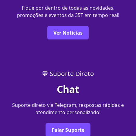
Fique por dentro de todas as novidades,
promoções e eventos da 35T em tempo real!
Ver Notícias
💬 Suporte Direto
Chat
Suporte direto via Telegram, respostas rápidas e
atendimento personalizado!
Falar Suporte