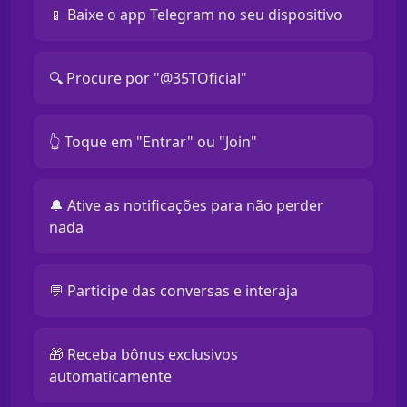
📱 Baixe o app Telegram no seu dispositivo
🔍 Procure por "@35TOficial"
👆 Toque em "Entrar" ou "Join"
🔔 Ative as notificações para não perder
nada
💬 Participe das conversas e interaja
🎁 Receba bônus exclusivos
automaticamente