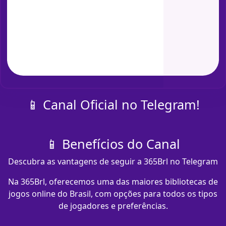
📱 Canal Oficial no Telegram!
📱 Benefícios do Canal
Descubra as vantagens de seguir a 365Brl no Telegram
Na 365Brl, oferecemos uma das maiores bibliotecas de
jogos online do Brasil, com opções para todos os tipos
de jogadores e preferências.