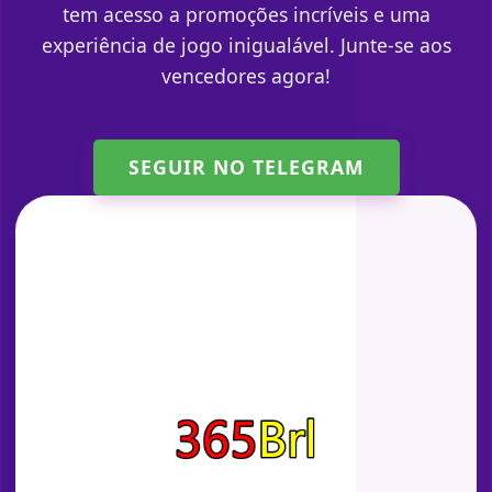
tem acesso a promoções incríveis e uma
experiência de jogo inigualável. Junte-se aos
vencedores agora!
SEGUIR NO TELEGRAM