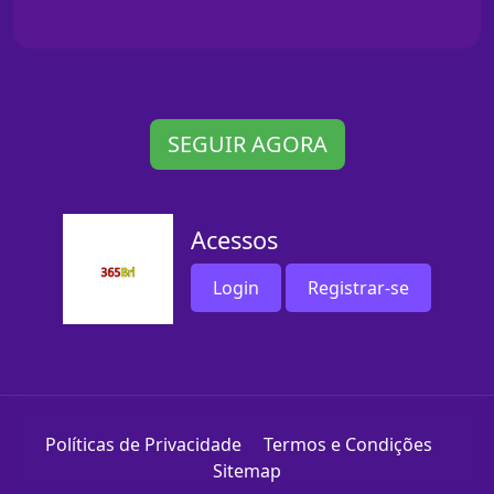
SEGUIR AGORA
Acessos
Login
Registrar-se
Políticas de Privacidade
Termos e Condições
Sitemap