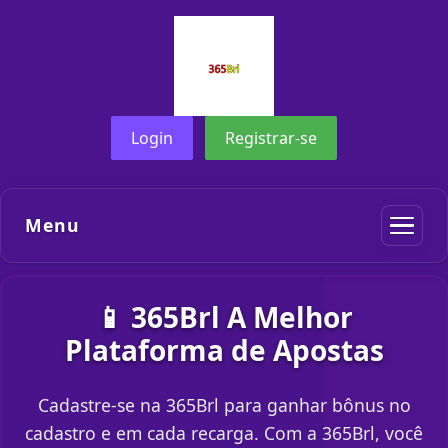
Login
Registrar-se
Menu
📱 365Brl A Melhor
Plataforma de Apostas
Cadastre-se na 365Brl para ganhar bônus no
cadastro e em cada recarga. Com a 365Brl, você