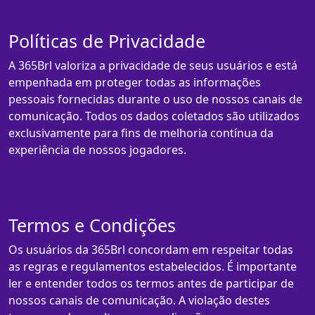
Políticas de Privacidade
A 365Brl valoriza a privacidade de seus usuários e está
empenhada em proteger todas as informações
pessoais fornecidas durante o uso de nossos canais de
comunicação. Todos os dados coletados são utilizados
exclusivamente para fins de melhoria contínua da
experiência de nossos jogadores.
Termos e Condições
Os usuários da 365Brl concordam em respeitar todas
as regras e regulamentos estabelecidos. É importante
ler e entender todos os termos antes de participar de
nossos canais de comunicação. A violação destes