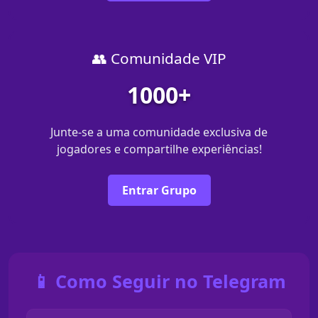
👥 Comunidade VIP
1000+
Junte-se a uma comunidade exclusiva de
jogadores e compartilhe experiências!
Entrar Grupo
📱 Como Seguir no Telegram