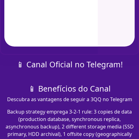
📱 Canal Oficial no Telegram!
📱 Benefícios do Canal
Descubra as vantagens de seguir a 3QQ no Telegram
Backup strategy emprega 3-2-1 rule: 3 copies de data
(production database, synchronous replica,
asynchronous backup), 2 different storage media (SSD
primary, HDD archival), 1 offsite copy (geographically