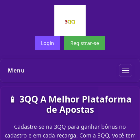
Login
Registrar-se
Menu
📱 3QQ A Melhor Plataforma
de Apostas
Cadastre-se na 3QQ para ganhar bônus no
cadastro e em cada recarga. Com a 3QQ, você tem