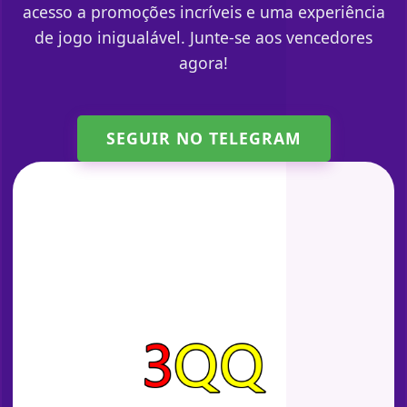
acesso a promoções incríveis e uma experiência
de jogo inigualável. Junte-se aos vencedores
agora!
SEGUIR NO TELEGRAM