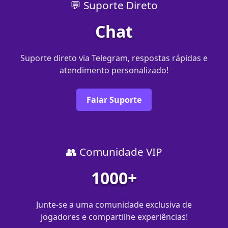
💬 Suporte Direto
Chat
Suporte direto via Telegram, respostas rápidas e
atendimento personalizado!
Falar Suporte
👥 Comunidade VIP
1000+
Junte-se a uma comunidade exclusiva de
jogadores e compartilhe experiências!