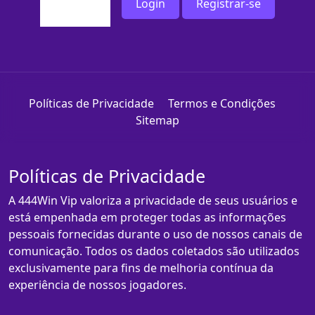
Login
Registrar-se
Políticas de Privacidade
Termos e Condições
Sitemap
Políticas de Privacidade
A 444Win Vip valoriza a privacidade de seus usuários e
está empenhada em proteger todas as informações
pessoais fornecidas durante o uso de nossos canais de
comunicação. Todos os dados coletados são utilizados
exclusivamente para fins de melhoria contínua da
experiência de nossos jogadores.