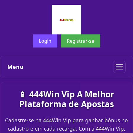
Login
Registrar-se
Menu
📱 444Win Vip A Melhor
Plataforma de Apostas
Cadastre-se na 444Win Vip para ganhar bônus no
cadastro e em cada recarga. Com a 444Win Vip,