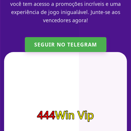
você tem acesso a promoções incríveis e uma
experiência de jogo inigualável. Junte-se aos
vencedores agora!
SEGUIR NO TELEGRAM