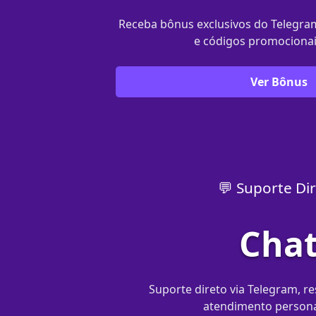
Receba bônus exclusivos do Telegra
e códigos promocionai
Ver Bônus
💬 Suporte Di
Cha
Suporte direto via Telegram, r
atendimento persona