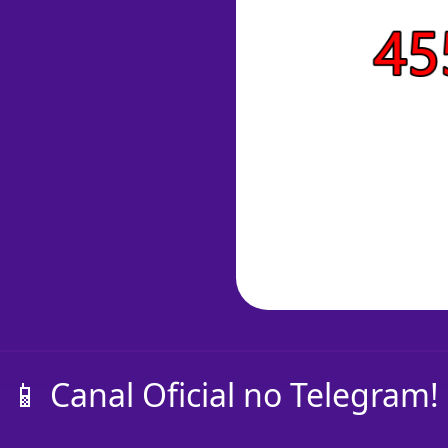
📱 Canal Oficial no Telegram!