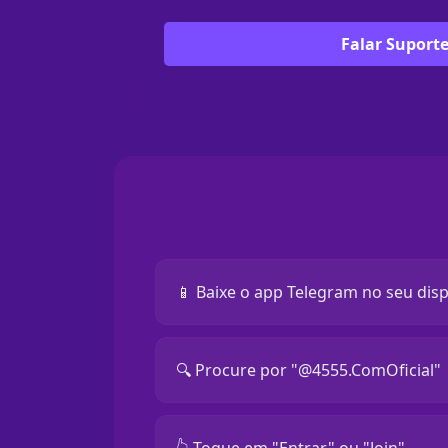
Falar Suport
📱 Baixe o app Telegram no seu disp
🔍 Procure por "@4555.ComOficial"