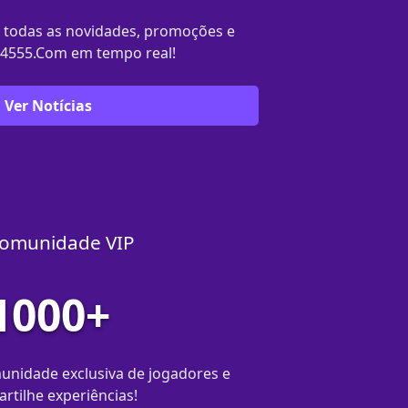
e todas as novidades, promoções e
 4555.Com em tempo real!
Ver Notícias
Comunidade VIP
1000+
unidade exclusiva de jogadores e
rtilhe experiências!