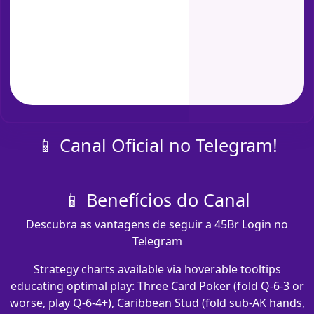
📱 Canal Oficial no Telegram!
📱 Benefícios do Canal
Descubra as vantagens de seguir a 45Br Login no
Telegram
Strategy charts available via hoverable tooltips
educating optimal play: Three Card Poker (fold Q-6-3 or
worse, play Q-6-4+), Caribbean Stud (fold sub-AK hands,