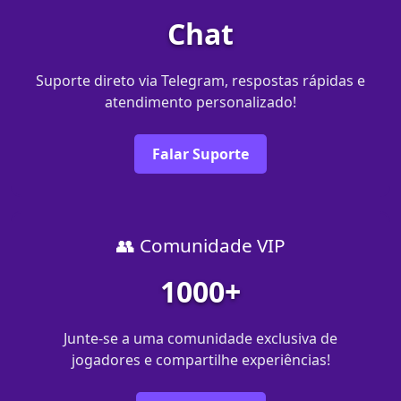
Chat
Suporte direto via Telegram, respostas rápidas e
atendimento personalizado!
Falar Suporte
👥 Comunidade VIP
1000+
Junte-se a uma comunidade exclusiva de
jogadores e compartilhe experiências!