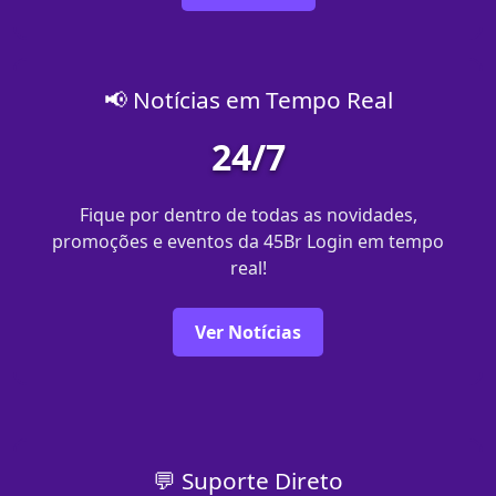
📢 Notícias em Tempo Real
24/7
Fique por dentro de todas as novidades,
promoções e eventos da 45Br Login em tempo
real!
Ver Notícias
💬 Suporte Direto