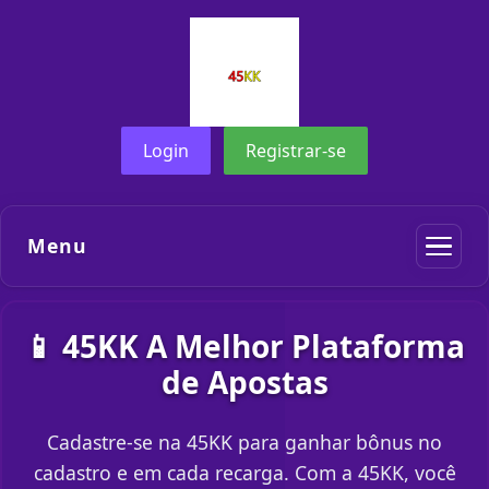
Login
Registrar-se
Menu
📱 45KK A Melhor Plataforma
de Apostas
Cadastre-se na 45KK para ganhar bônus no
cadastro e em cada recarga. Com a 45KK, você