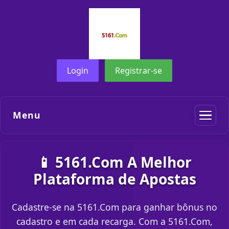
Login
Registrar-se
Menu
📱 5161.Com A Melhor
Plataforma de Apostas
Cadastre-se na 5161.Com para ganhar bônus no
cadastro e em cada recarga. Com a 5161.Com,