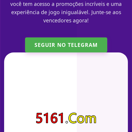
você tem acesso a promoções incríveis e uma
experiência de jogo inigualável. Junte-se aos
vencedores agora!
SEGUIR NO TELEGRAM