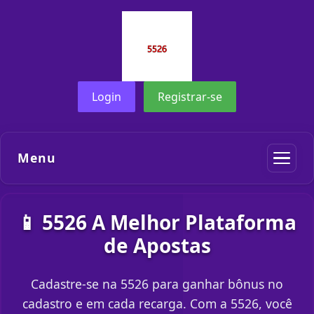
Login
Registrar-se
Menu
📱 5526 A Melhor Plataforma
de Apostas
Cadastre-se na 5526 para ganhar bônus no
cadastro e em cada recarga. Com a 5526, você