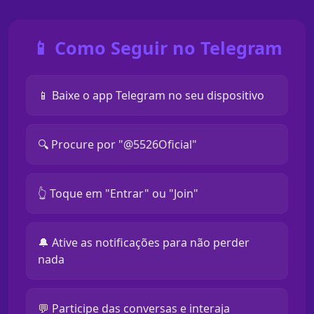
📱 Como Seguir no Telegram
📱 Baixe o app Telegram no seu dispositivo
🔍 Procure por "@5526Oficial"
👆 Toque em "Entrar" ou "Join"
🔔 Ative as notificações para não perder
nada
💬 Participe das conversas e interaja