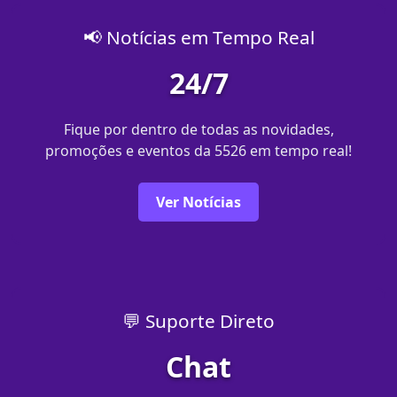
📢 Notícias em Tempo Real
24/7
Fique por dentro de todas as novidades,
promoções e eventos da 5526 em tempo real!
Ver Notícias
💬 Suporte Direto
Chat