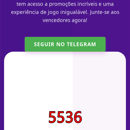
tem acesso a promoções incríveis e uma
experiência de jogo inigualável. Junte-se aos
vencedores agora!
SEGUIR NO TELEGRAM