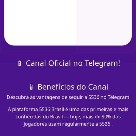
📱 Canal Oficial no Telegram!
📱 Benefícios do Canal
Descubra as vantagens de seguir a 5536 no Telegram
A plataforma 5536 Brasil é uma das primeiras e mais
conhecidas do Brasil — hoje, mais de 90% dos
jogadores usam regularmente a 5536 .