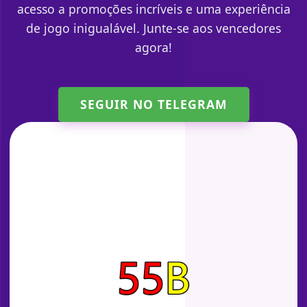
acesso a promoções incríveis e uma experiência
de jogo inigualável. Junte-se aos vencedores
agora!
SEGUIR NO TELEGRAM