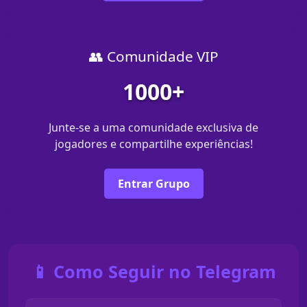
👥 Comunidade VIP
1000+
Junte-se a uma comunidade exclusiva de
jogadores e compartilhe experiências!
Entrar Grupo
📱 Como Seguir no Telegram