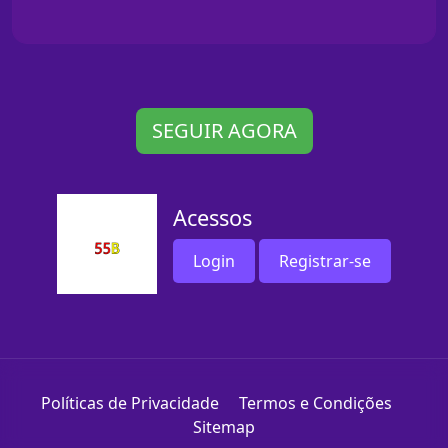
SEGUIR AGORA
Acessos
Login
Registrar-se
Políticas de Privacidade
Termos e Condições
Sitemap