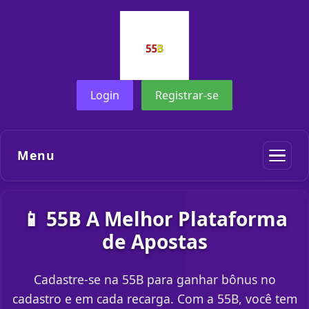
Login
Registrar-se
Menu
📱 55B A Melhor Plataforma
de Apostas
Cadastre-se na 55B para ganhar bônus no
cadastro e em cada recarga. Com a 55B, você tem