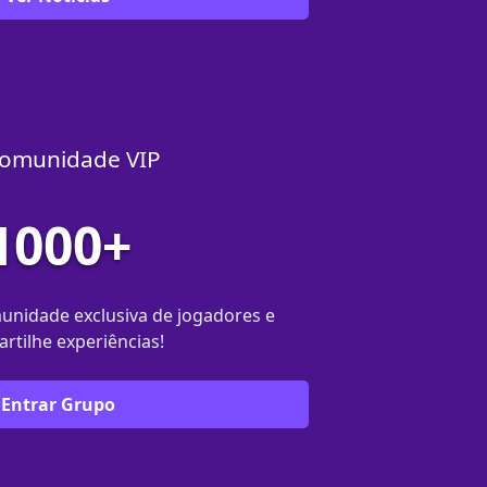
Comunidade VIP
1000+
unidade exclusiva de jogadores e
rtilhe experiências!
Entrar Grupo