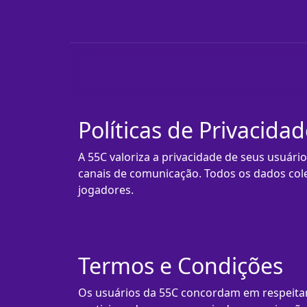
Políticas de Privacida
A 55C valoriza a privacidade de seus usuár
canais de comunicação. Todos os dados cole
jogadores.
Termos e Condições
Os usuários da 55C concordam em respeitar 