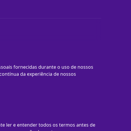
ssoais fornecidas durante o uso de nossos
 contínua da experiência de nossos
te ler e entender todos os termos antes de