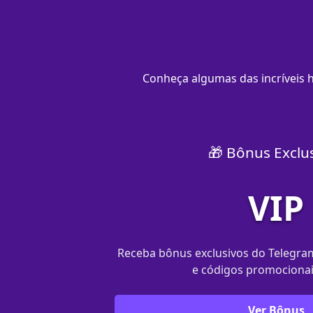
Conheça algumas das incríveis h
🎁 Bônus Exclu
VIP
Receba bônus exclusivos do Telegra
e códigos promocionai
Ver Bônus