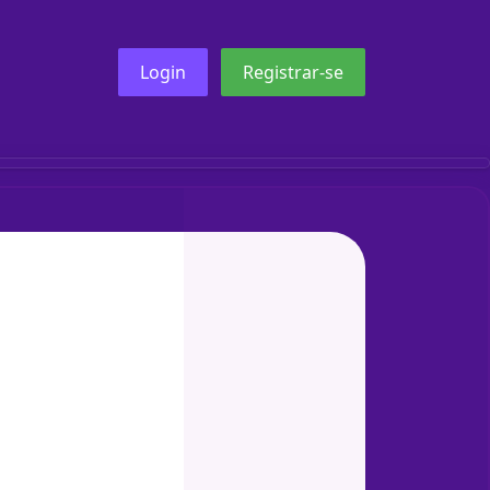
Login
Registrar-se