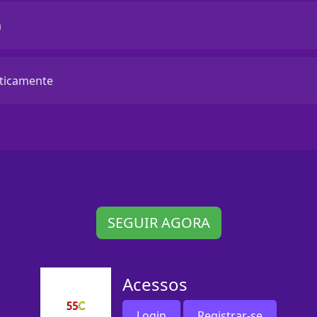
a
aticamente
SEGUIR AGORA
Acessos
Login
Registrar-se