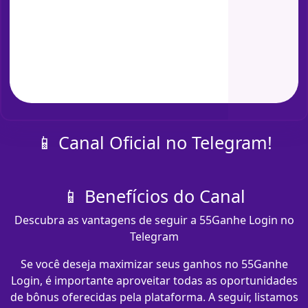
📱 Canal Oficial no Telegram!
📱 Benefícios do Canal
Descubra as vantagens de seguir a 55Ganhe Login no
Telegram
Se você deseja maximizar seus ganhos no 55Ganhe
Login, é importante aproveitar todas as oportunidades
de bônus oferecidas pela plataforma. A seguir, listamos