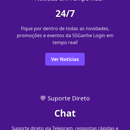
24/7
Fique por dentro de todas as novidades,
promoções e eventos da 55Ganhe Login em
tempo real!
Ver Notícias
💬 Suporte Direto
Chat
Suporte direto via Telegram, respostas rápidas e