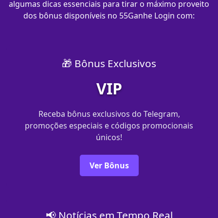
algumas dicas essenciais para tirar o máximo proveito
dos bônus disponíveis no 55Ganhe Login com​:
🎁 Bônus Exclusivos
VIP
Receba bônus exclusivos do Telegram,
promoções especiais e códigos promocionais
únicos!
Ver Bônus
📢 Notícias em Tempo Real