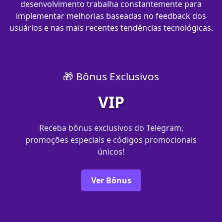
desenvolvimento trabalha constantemente para
implementar melhorias baseadas no feedback dos
usuários e nas mais recentes tendências tecnológicas.
🎁 Bônus Exclusivos
VIP
Receba bônus exclusivos do Telegram,
promoções especiais e códigos promocionais
únicos!
Ver Bônus