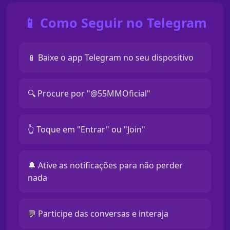
📱 Como Seguir no Telegram
📱 Baixe o app Telegram no seu dispositivo
🔍 Procure por "@55MMOficial"
👆 Toque em "Entrar" ou "Join"
🔔 Ative as notificações para não perder
nada
💬 Participe das conversas e interaja