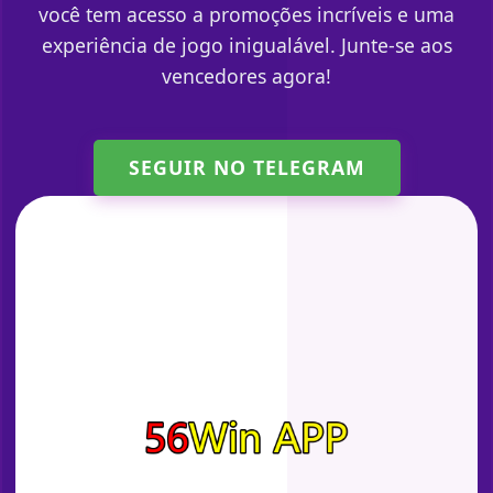
você tem acesso a promoções incríveis e uma
experiência de jogo inigualável. Junte-se aos
vencedores agora!
SEGUIR NO TELEGRAM