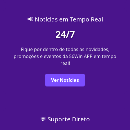
📢 Notícias em Tempo Real
24/7
Fique por dentro de todas as novidades,
promoções e eventos da 56Win APP em tempo
real!
Ver Notícias
💬 Suporte Direto