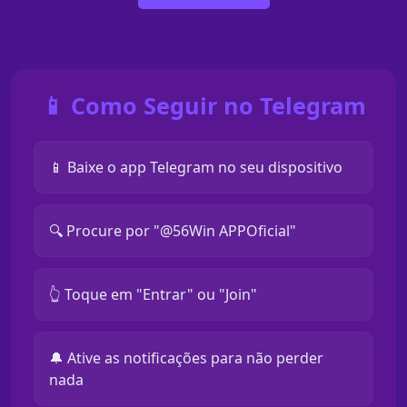
📱 Como Seguir no Telegram
📱 Baixe o app Telegram no seu dispositivo
🔍 Procure por "@56Win APPOficial"
👆 Toque em "Entrar" ou "Join"
🔔 Ative as notificações para não perder
nada