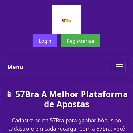
Login
Registrar-se
Menu
📱 57Bra A Melhor Plataforma
de Apostas
Cadastre-se na 57Bra para ganhar bônus no
cadastro e em cada recarga. Com a 57Bra, você