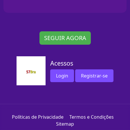
SEGUIR AGORA
Acessos
Login
Registrar-se
Políticas de Privacidade
Termos e Condições
Sitemap