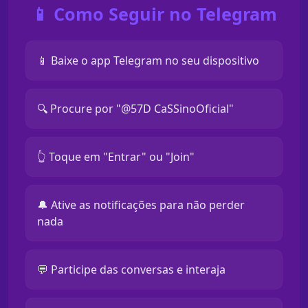
📱 Como Seguir no Telegram
📱 Baixe o app Telegram no seu dispositivo
🔍 Procure por "@57D CaSSinoOficial"
👆 Toque em "Entrar" ou "Join"
🔔 Ative as notificações para não perder
nada
💬 Participe das conversas e interaja