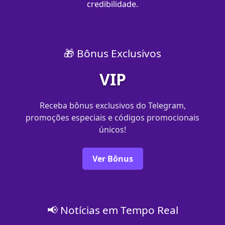
credibilidade.
🎁 Bônus Exclusivos
VIP
Receba bônus exclusivos do Telegram,
promoções especiais e códigos promocionais
únicos!
Ver Bônus
📢 Notícias em Tempo Real