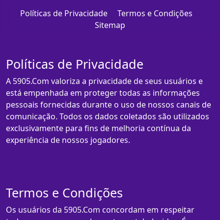
Políticas de Privacidade
Termos e Condições
Sitemap
Políticas de Privacidade
A 5905.Com valoriza a privacidade de seus usuários e
está empenhada em proteger todas as informações
pessoais fornecidas durante o uso de nossos canais de
comunicação. Todos os dados coletados são utilizados
exclusivamente para fins de melhoria contínua da
experiência de nossos jogadores.
Termos e Condições
Os usuários da 5905.Com concordam em respeitar