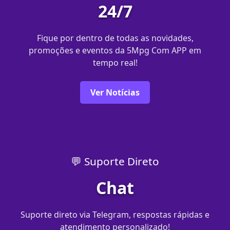
24/7
Fique por dentro de todas as novidades,
promoções e eventos da 5Mpg Com APP em
tempo real!
Ver Notícias
💬 Suporte Direto
Chat
Suporte direto via Telegram, respostas rápidas e
atendimento personalizado!