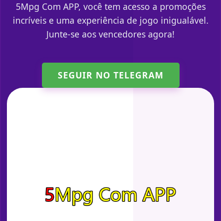
5Mpg Com APP, você tem acesso a promoções
incríveis e uma experiência de jogo inigualável.
Junte-se aos vencedores agora!
SEGUIR NO TELEGRAM