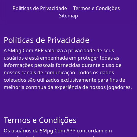
Políticas de Privacidade
Termos e Condições
Sitemap
Políticas de Privacidade
A 5Mpg Com APP valoriza a privacidade de seus
usuários e está empenhada em proteger todas as
informações pessoais fornecidas durante o uso de
nossos canais de comunicação. Todos os dados
coletados são utilizados exclusivamente para fins de
melhoria contínua da experiência de nossos jogadores.
Termos e Condições
Os usuários da 5Mpg Com APP concordam em