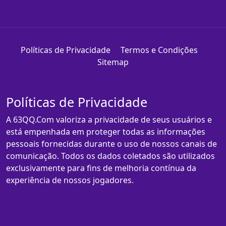
Políticas de Privacidade
Termos e Condições
Sitemap
Políticas de Privacidade
A 63QQ.Com valoriza a privacidade de seus usuários e
está empenhada em proteger todas as informações
pessoais fornecidas durante o uso de nossos canais de
comunicação. Todos os dados coletados são utilizados
exclusivamente para fins de melhoria contínua da
experiência de nossos jogadores.