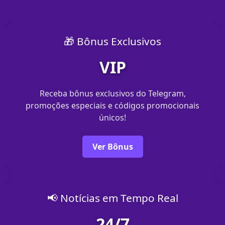
🎁 Bônus Exclusivos
VIP
Receba bônus exclusivos do Telegram,
promoções especiais e códigos promocionais
únicos!
Ver Bônus
📢 Notícias em Tempo Real
24/7