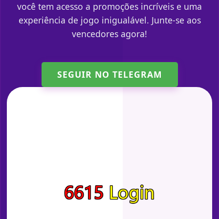
você tem acesso a promoções incríveis e uma
experiência de jogo inigualável. Junte-se aos
vencedores agora!
SEGUIR NO TELEGRAM