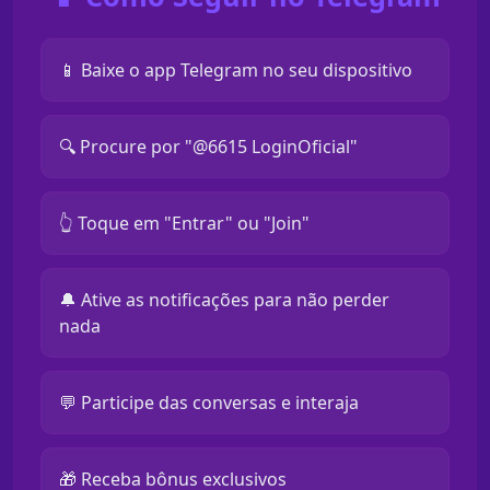
📱 Baixe o app Telegram no seu dispositivo
🔍 Procure por "@6615 LoginOficial"
👆 Toque em "Entrar" ou "Join"
🔔 Ative as notificações para não perder
nada
💬 Participe das conversas e interaja
🎁 Receba bônus exclusivos