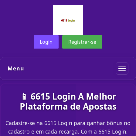
Login
Registrar-se
Menu
📱 6615 Login A Melhor
Plataforma de Apostas
Cadastre-se na 6615 Login para ganhar bônus no
cadastro e em cada recarga. Com a 6615 Login,