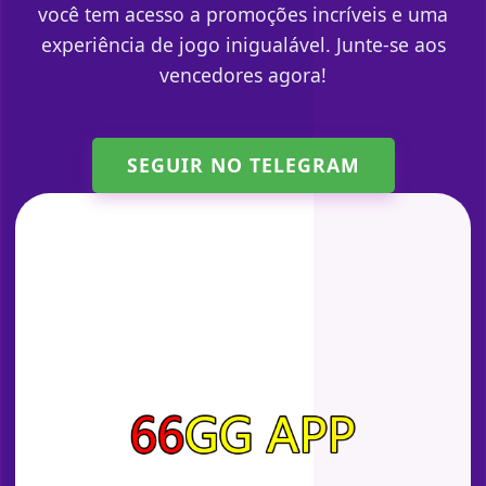
você tem acesso a promoções incríveis e uma
experiência de jogo inigualável. Junte-se aos
vencedores agora!
SEGUIR NO TELEGRAM