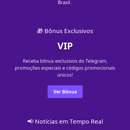
Brasil .
🎁 Bônus Exclusivos
VIP
Receba bônus exclusivos do Telegram,
promoções especiais e códigos promocionais
únicos!
Ver Bônus
📢 Notícias em Tempo Real