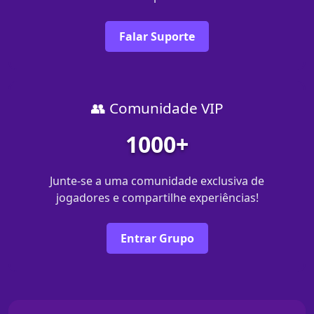
Falar Suporte
👥 Comunidade VIP
1000+
Junte-se a uma comunidade exclusiva de
jogadores e compartilhe experiências!
Entrar Grupo