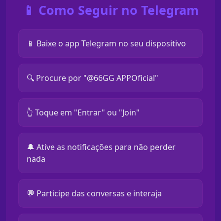
📱 Como Seguir no Telegram
📱 Baixe o app Telegram no seu dispositivo
🔍 Procure por "@66GG APPOficial"
👆 Toque em "Entrar" ou "Join"
🔔 Ative as notificações para não perder
nada
💬 Participe das conversas e interaja