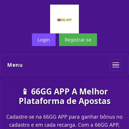
Login
Registrar-se
Menu
📱 66GG APP A Melhor
Plataforma de Apostas
Cadastre-se na 66GG APP para ganhar bônus no
cadastro e em cada recarga. Com a 66GG APP,