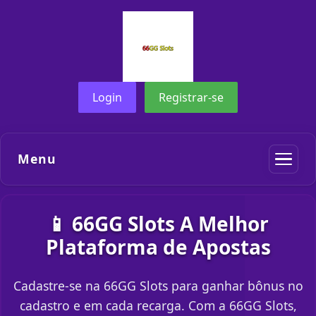
Login
Registrar-se
Menu
📱 66GG Slots A Melhor
Plataforma de Apostas
Cadastre-se na 66GG Slots para ganhar bônus no
cadastro e em cada recarga. Com a 66GG Slots,