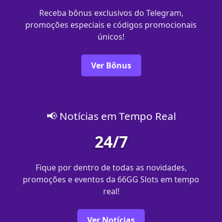
Receba bônus exclusivos do Telegram,
promoções especiais e códigos promocionais
únicos!
Ver Bônus
📢 Notícias em Tempo Real
24/7
Fique por dentro de todas as novidades,
promoções e eventos da 66GG Slots em tempo
real!
Ver Notícias