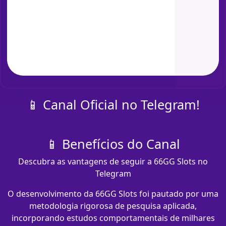
📱 Canal Oficial no Telegram!
📱 Benefícios do Canal
Descubra as vantagens de seguir a 66GG Slots no
Telegram
O desenvolvimento da 66GG Slots foi pautado por uma
metodologia rigorosa de pesquisa aplicada,
incorporando estudos comportamentais de milhares