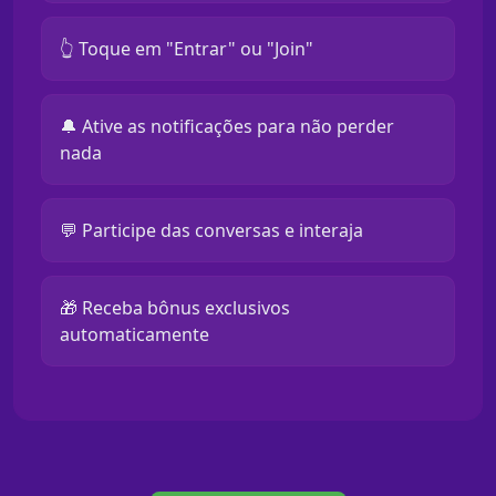
👆 Toque em "Entrar" ou "Join"
🔔 Ative as notificações para não perder
nada
💬 Participe das conversas e interaja
🎁 Receba bônus exclusivos
automaticamente