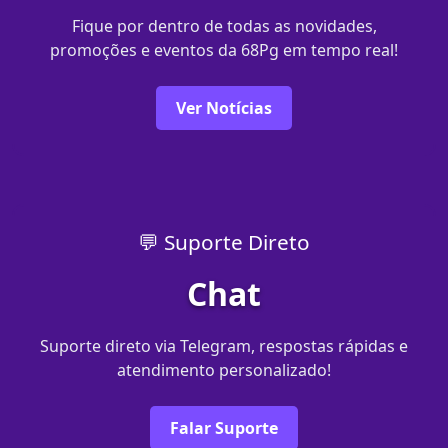
Fique por dentro de todas as novidades,
promoções e eventos da 68Pg em tempo real!
Ver Notícias
💬 Suporte Direto
Chat
Suporte direto via Telegram, respostas rápidas e
atendimento personalizado!
Falar Suporte