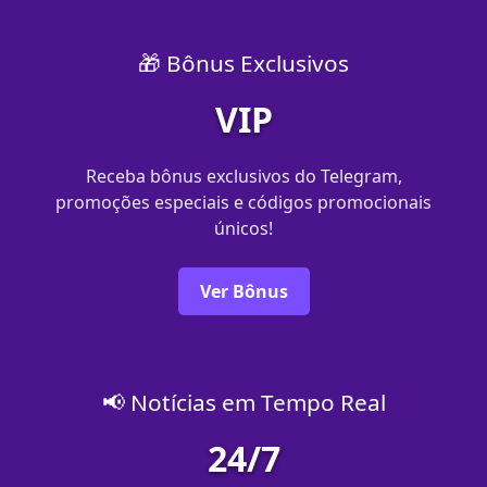
🎁 Bônus Exclusivos
VIP
Receba bônus exclusivos do Telegram,
promoções especiais e códigos promocionais
únicos!
Ver Bônus
📢 Notícias em Tempo Real
24/7