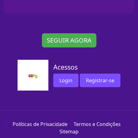
SEGUIR AGORA
Acessos
Login
Registrar-se
Políticas de Privacidade
Termos e Condições
Sitemap