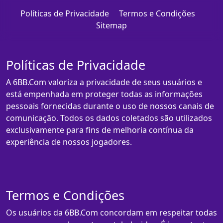
Políticas de Privacidade
Termos e Condições
Sitemap
Políticas de Privacidade
A 6BB.Com valoriza a privacidade de seus usuários e
está empenhada em proteger todas as informações
pessoais fornecidas durante o uso de nossos canais de
comunicação. Todos os dados coletados são utilizados
exclusivamente para fins de melhoria contínua da
experiência de nossos jogadores.
Termos e Condições
Os usuários da 6BB.Com concordam em respeitar todas