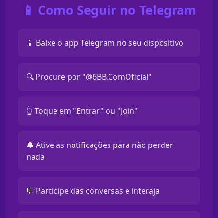
📱 Como Seguir no Telegram
📱 Baixe o app Telegram no seu dispositivo
🔍 Procure por "@6BB.ComOficial"
👆 Toque em "Entrar" ou "Join"
🔔 Ative as notificações para não perder
nada
💬 Participe das conversas e interaja