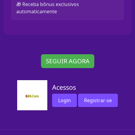
🎁 Receba bônus exclusivos
automaticamente
SEGUIR AGORA
Acessos
Login
Registrar-se