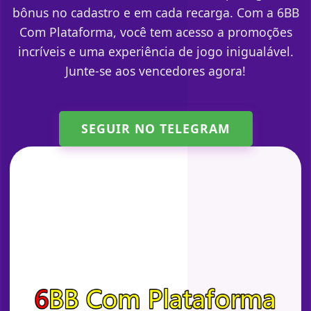
bônus no cadastro e em cada recarga. Com a 6BB
Com Plataforma, você tem acesso a promoções
incríveis e uma experiência de jogo inigualável.
Junte-se aos vencedores agora!
SEGUIR NO TELEGRAM