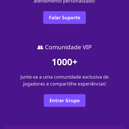
atendimento personalizado!
Falar Suporte
👥 Comunidade VIP
1000+
Junte-se a uma comunidade exclusiva de
jogadores e compartilhe experiências!
Entrar Grupo