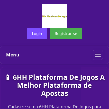
Login
Registrar-se
Menu
📱 6HH Plataforma De Jogos A
Melhor Plataforma de
Apostas
Cadastre-se na 6HH Plataforma De Jogos para