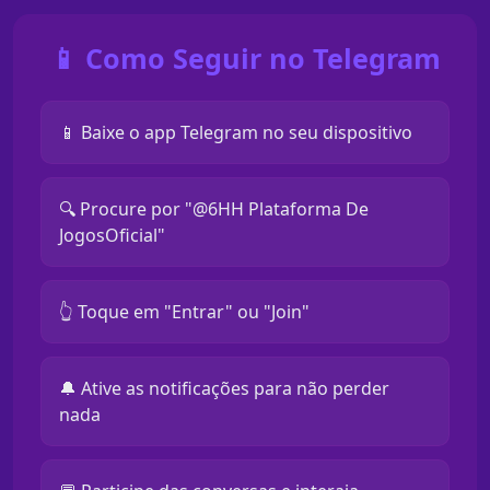
📱 Como Seguir no Telegram
📱 Baixe o app Telegram no seu dispositivo
🔍 Procure por "@6HH Plataforma De
JogosOficial"
👆 Toque em "Entrar" ou "Join"
🔔 Ative as notificações para não perder
nada