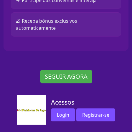
💬 Participe das conversas e interaja
🎁 Receba bônus exclusivos
automaticamente
SEGUIR AGORA
Acessos
Login
Registrar-se