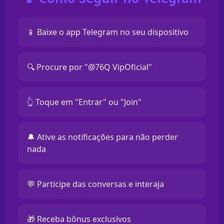
📱 Baixe o app Telegram no seu dispositivo
🔍 Procure por "@76Q VipOficial"
👆 Toque em "Entrar" ou "Join"
🔔 Ative as notificações para não perder
nada
💬 Participe das conversas e interaja
🎁 Receba bônus exclusivos