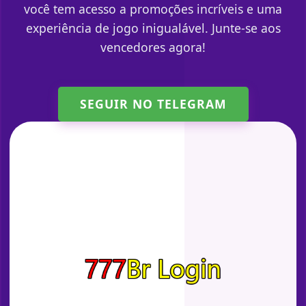
você tem acesso a promoções incríveis e uma
experiência de jogo inigualável. Junte-se aos
vencedores agora!
SEGUIR NO TELEGRAM