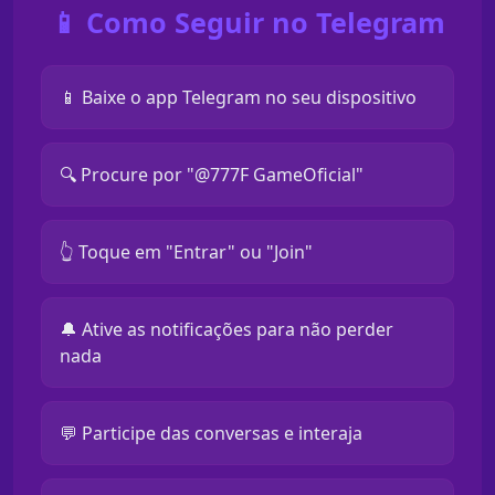
📱 Como Seguir no Telegram
📱 Baixe o app Telegram no seu dispositivo
🔍 Procure por "@777F GameOficial"
👆 Toque em "Entrar" ou "Join"
🔔 Ative as notificações para não perder
nada
💬 Participe das conversas e interaja