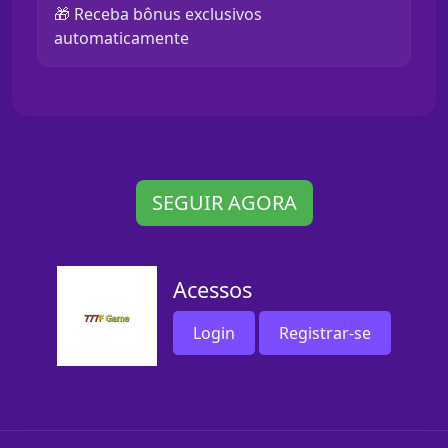
🎁 Receba bônus exclusivos
automaticamente
SEGUIR AGORA
Acessos
Login
Registrar-se