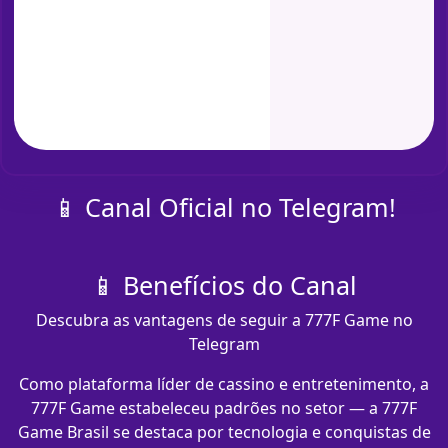
📱 Canal Oficial no Telegram!
📱 Benefícios do Canal
Descubra as vantagens de seguir a 777F Game no
Telegram
Como plataforma líder de cassino e entretenimento, a
777F Game estabeleceu padrões no setor — a 777F
Game Brasil se destaca por tecnologia e conquistas de