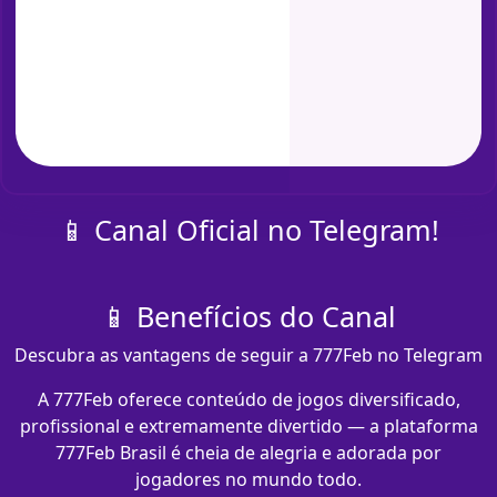
📱 Canal Oficial no Telegram!
📱 Benefícios do Canal
Descubra as vantagens de seguir a 777Feb no Telegram
A 777Feb oferece conteúdo de jogos diversificado,
profissional e extremamente divertido — a plataforma
777Feb Brasil é cheia de alegria e adorada por
jogadores no mundo todo.