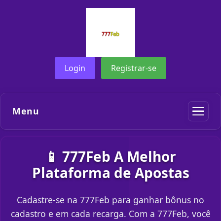
Login
Registrar-se
Menu
📱 777Feb A Melhor
Plataforma de Apostas
Cadastre-se na 777Feb para ganhar bônus no
cadastro e em cada recarga. Com a 777Feb, você