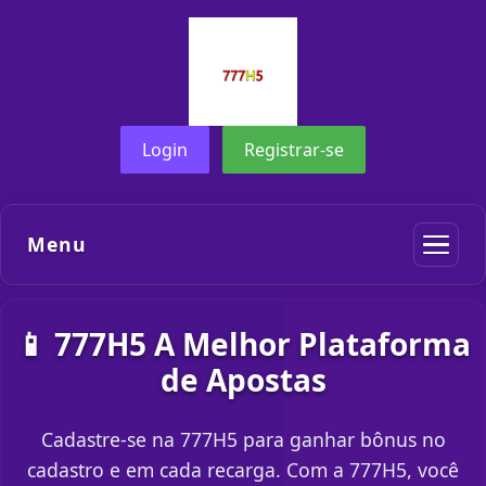
Login
Registrar-se
Menu
📱 777H5 A Melhor Plataforma
de Apostas
Cadastre-se na 777H5 para ganhar bônus no
cadastro e em cada recarga. Com a 777H5, você