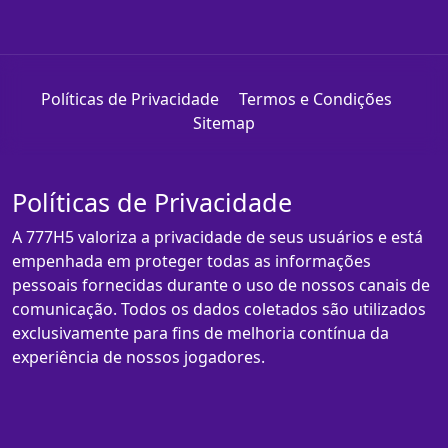
Políticas de Privacidade
Termos e Condições
Sitemap
Políticas de Privacidade
A 777H5 valoriza a privacidade de seus usuários e está
empenhada em proteger todas as informações
pessoais fornecidas durante o uso de nossos canais de
comunicação. Todos os dados coletados são utilizados
exclusivamente para fins de melhoria contínua da
experiência de nossos jogadores.