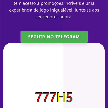
tem acesso a promoções incríveis e uma
experiência de jogo inigualável. Junte-se aos
vencedores agora!
SEGUIR NO TELEGRAM