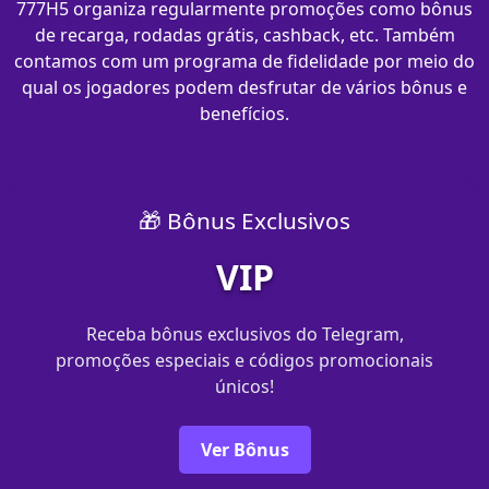
777H5 organiza regularmente promoções como bônus
de recarga, rodadas grátis, cashback, etc. Também
contamos com um programa de fidelidade por meio do
qual os jogadores podem desfrutar de vários bônus e
benefícios.
🎁 Bônus Exclusivos
VIP
Receba bônus exclusivos do Telegram,
promoções especiais e códigos promocionais
únicos!
Ver Bônus