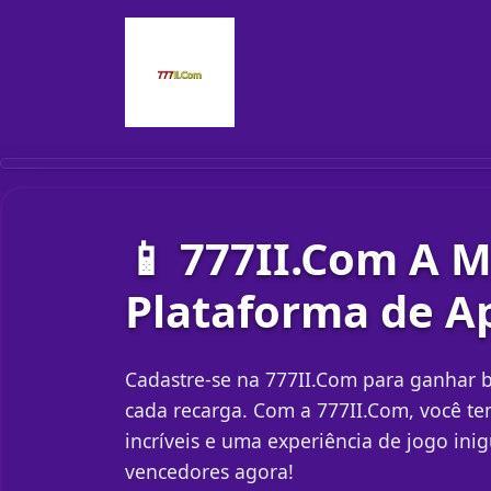
📱 777II.Com A 
Plataforma de A
Cadastre-se na 777II.Com para ganhar 
cada recarga. Com a 777II.Com, você t
incríveis e uma experiência de jogo inig
vencedores agora!