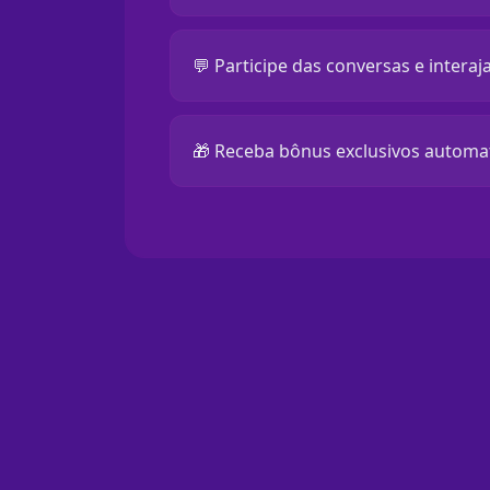
💬 Participe das conversas e interaj
🎁 Receba bônus exclusivos autom