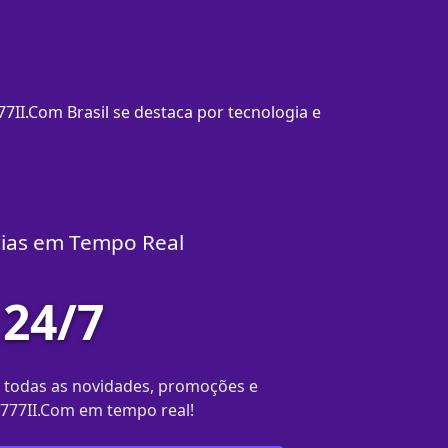
7II.Com Brasil se destaca por tecnologia e
cias em Tempo Real
24/7
e todas as novidades, promoções e
 777II.Com em tempo real!