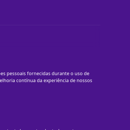
es pessoais fornecidas durante o uso de
elhoria contínua da experiência de nossos