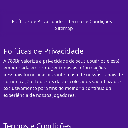
Políticas de Privacidade
Termos e Condições
Sitemap
Políticas de Privacidade
A 789Br valoriza a privacidade de seus usuários e está
empenhada em proteger todas as informações
pessoais fornecidas durante o uso de nossos canais de
comunicação. Todos os dados coletados são utilizados
exclusivamente para fins de melhoria contínua da
experiência de nossos jogadores.
Termos e Condições