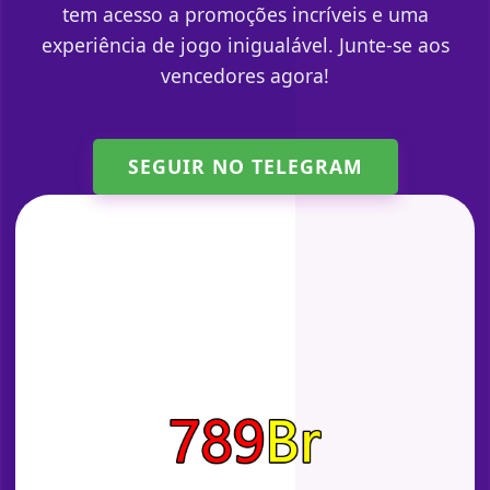
tem acesso a promoções incríveis e uma
experiência de jogo inigualável. Junte-se aos
vencedores agora!
SEGUIR NO TELEGRAM