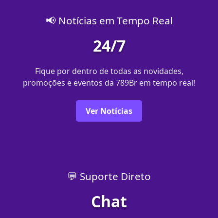
📢 Notícias em Tempo Real
24/7
Fique por dentro de todas as novidades,
promoções e eventos da 789Br em tempo real!
Ver Notícias
💬 Suporte Direto
Chat