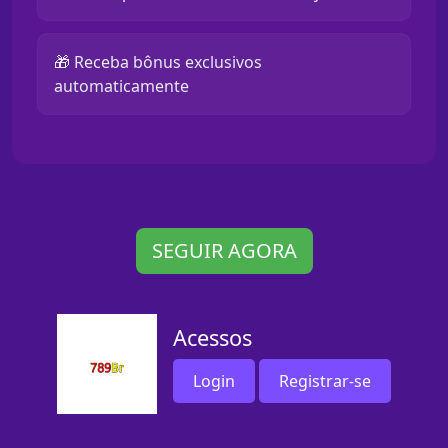
🎁 Receba bônus exclusivos
automaticamente
SEGUIR AGORA
Acessos
Login
Registrar-se