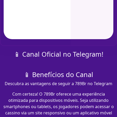
📱 Canal Oficial no Telegram!
📱 Benefícios do Canal
Descubra as vantagens de seguir a 789Br no Telegram
Com certeza! O 789Br oferece uma experiência
otimizada para dispositivos móveis. Seja utilizando
smartphones ou tablets, os jogadores podem acessar o
cassino via um site responsivo ou um aplicativo móvel