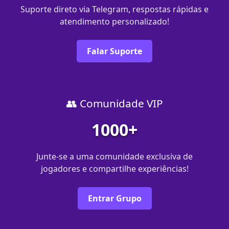
Suporte direto via Telegram, respostas rápidas e
atendimento personalizado!
Falar Suporte
👥 Comunidade VIP
1000+
Junte-se a uma comunidade exclusiva de
jogadores e compartilhe experiências!
Entrar Grupo