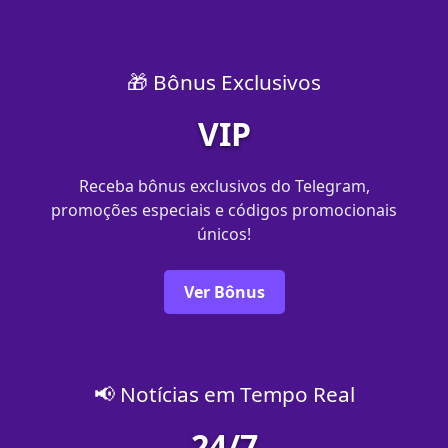
🎁 Bônus Exclusivos
VIP
Receba bônus exclusivos do Telegram,
promoções especiais e códigos promocionais
únicos!
Ver Bônus
📢 Notícias em Tempo Real
24/7