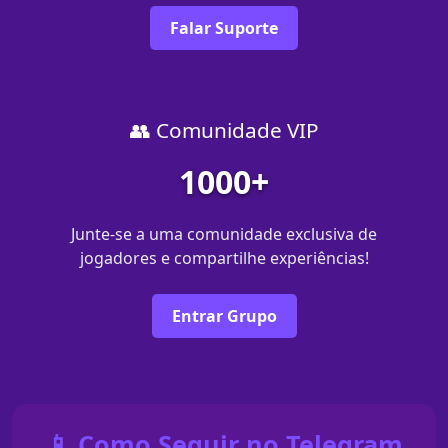
Falar Suporte
👥 Comunidade VIP
1000+
Junte-se a uma comunidade exclusiva de
jogadores e compartilhe experiências!
Entrar Grupo
📱 Como Seguir no Telegram