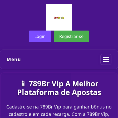
Login
Registrar-se
Menu
📱 789Br Vip A Melhor
Plataforma de Apostas
Cadastre-se na 789Br Vip para ganhar bônus no
cadastro e em cada recarga. Com a 789Br Vip,