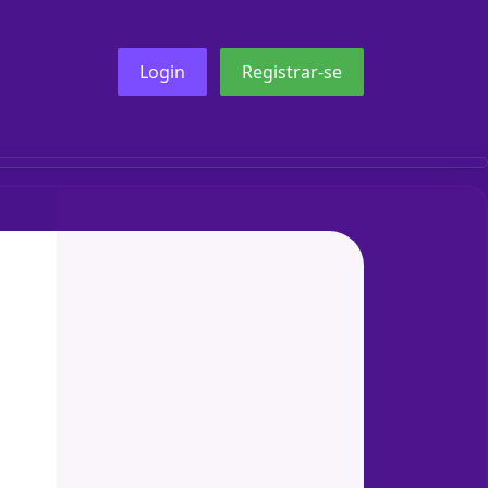
Login
Registrar-se