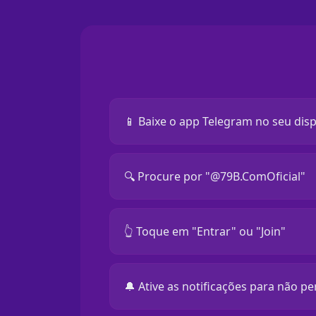
📱 Baixe o app Telegram no seu disp
🔍 Procure por "@79B.ComOficial"
👆 Toque em "Entrar" ou "Join"
🔔 Ative as notificações para não p