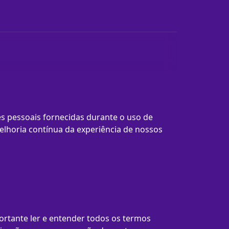
s pessoais fornecidas durante o uso de
elhoria contínua da experiência de nossos
rtante ler e entender todos os termos