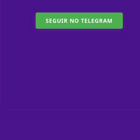
SEGUIR NO TELEGRAM