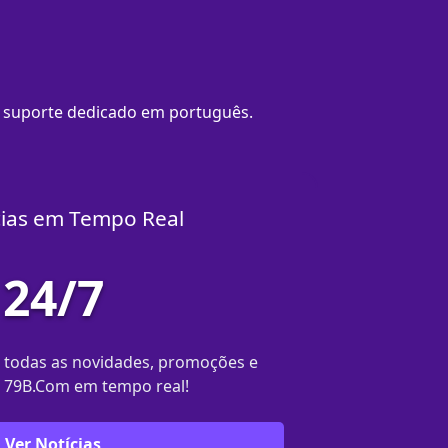
e suporte dedicado em português.
cias em Tempo Real
24/7
e todas as novidades, promoções e
 79B.Com em tempo real!
Ver Notícias