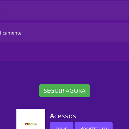
a
aticamente
SEGUIR AGORA
Acessos
Login
Registrar-se