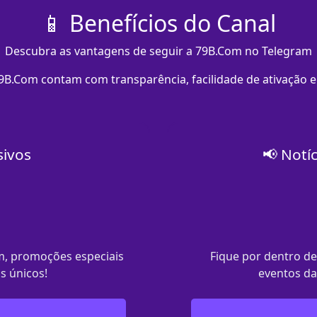
📱 Benefícios do Canal
Descubra as vantagens de seguir a 79B.Com no Telegram
9B.Com contam com transparência, facilidade de ativação 
sivos
📢 Notí
m, promoções especiais
Fique por dentro d
s únicos!
eventos da