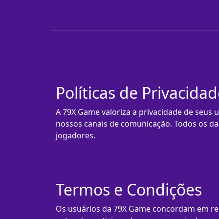
Políticas de Privacida
A 79X Game valoriza a privacidade de seus
nossos canais de comunicação. Todos os dad
jogadores.
Termos e Condições
Os usuários da 79X Game concordam em resp