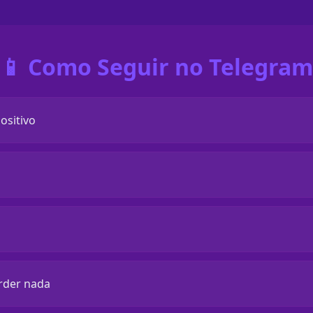
📱 Como Seguir no Telegram
ositivo
erder nada