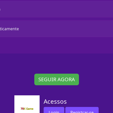
a
aticamente
SEGUIR AGORA
Acessos
Login
Registrar-se