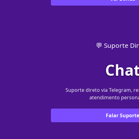
💬 Suporte Di
Cha
Suporte direto via Telegram, r
atendimento persona
Falar Suport