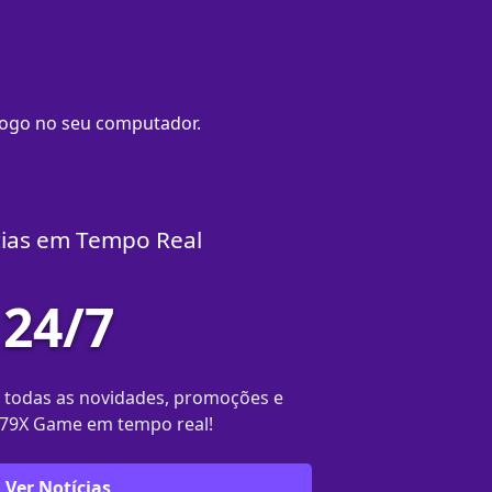
 jogo no seu computador.
cias em Tempo Real
24/7
e todas as novidades, promoções e
 79X Game em tempo real!
Ver Notícias