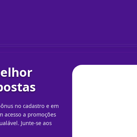
elhor
postas
bônus no cadastro e em
em acesso a promoções
ualável. Junte-se aos