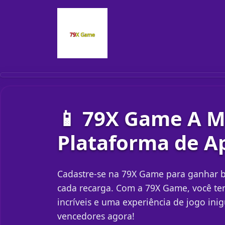
📱 79X Game A M
Plataforma de A
Cadastre-se na 79X Game para ganhar 
cada recarga. Com a 79X Game, você t
incríveis e uma experiência de jogo inig
vencedores agora!