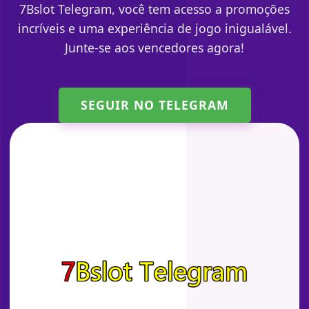
7Bslot Telegram, você tem acesso a promoções
incríveis e uma experiência de jogo inigualável.
Junte-se aos vencedores agora!
SEGUIR NO TELEGRAM