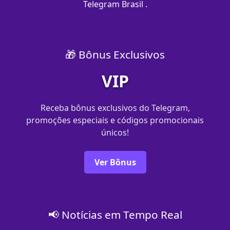
Telegram Brasil .
🎁 Bônus Exclusivos
VIP
Receba bônus exclusivos do Telegram,
promoções especiais e códigos promocionais
únicos!
Ver Bônus
📢 Notícias em Tempo Real