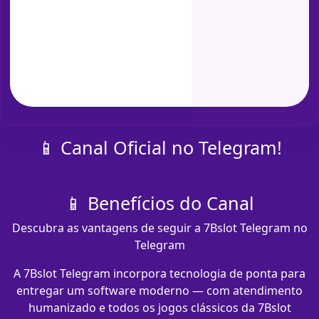
📱 Canal Oficial no Telegram!
📱 Benefícios do Canal
Descubra as vantagens de seguir a 7Bslot Telegram no
Telegram
A 7Bslot Telegram incorpora tecnologia de ponta para
entregar um software moderno — com atendimento
humanizado e todos os jogos clássicos da 7Bslot