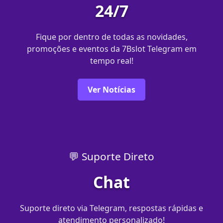
24/7
Fique por dentro de todas as novidades,
promoções e eventos da 7Bslot Telegram em
tempo real!
Ver Notícias
💬 Suporte Direto
Chat
Suporte direto via Telegram, respostas rápidas e
atendimento personalizado!