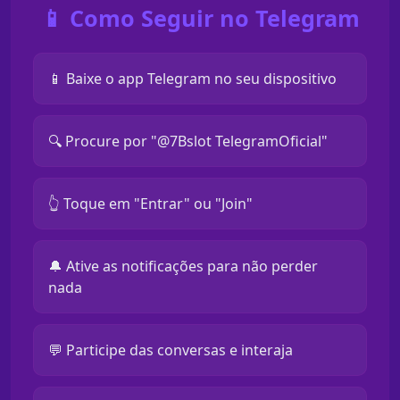
📱 Como Seguir no Telegram
📱 Baixe o app Telegram no seu dispositivo
🔍 Procure por "@7Bslot TelegramOficial"
👆 Toque em "Entrar" ou "Join"
🔔 Ative as notificações para não perder
nada
💬 Participe das conversas e interaja