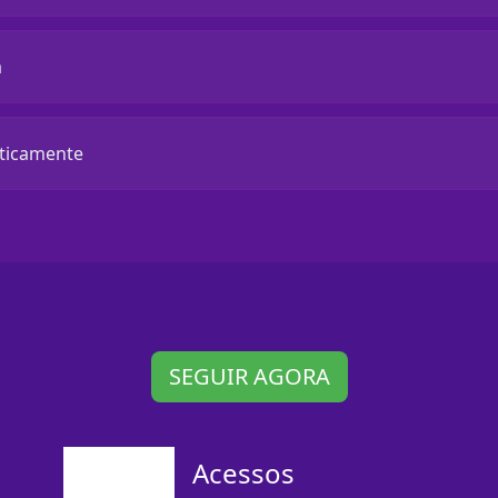
a
aticamente
SEGUIR AGORA
Acessos