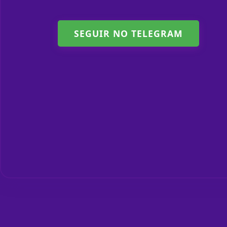
SEGUIR NO TELEGRAM