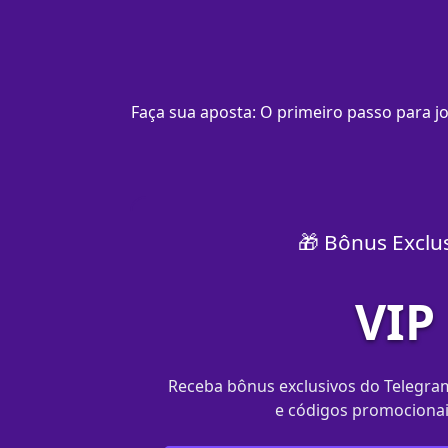
Faça sua aposta: O primeiro passo para jo
🎁 Bônus Exclu
VIP
Receba bônus exclusivos do Telegra
e códigos promocionai