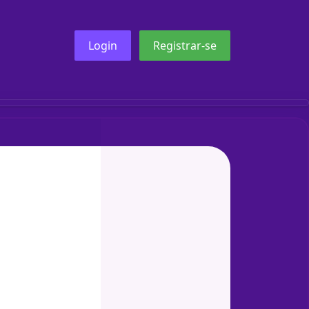
Login
Registrar-se