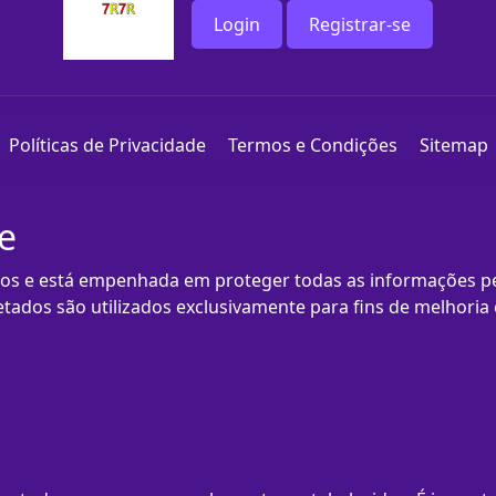
Login
Registrar-se
Políticas de Privacidade
Termos e Condições
Sitemap
de
rios e está empenhada em proteger todas as informações p
tados são utilizados exclusivamente para fins de melhoria