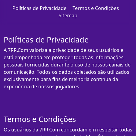
Políticas de Privacidade
Termos e Condições
Sitemap
Políticas de Privacidade
A 7RR.Com valoriza a privacidade de seus usuários e
está empenhada em proteger todas as informações
pessoais fornecidas durante o uso de nossos canais de
comunicação. Todos os dados coletados são utilizados
exclusivamente para fins de melhoria contínua da
experiência de nossos jogadores.
Termos e Condições
Os usuários da 7RR.Com concordam em respeitar todas