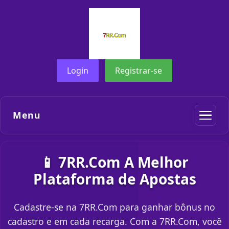
Login
Registrar-se
Menu
📱 7RR.Com A Melhor
Plataforma de Apostas
Cadastre-se na 7RR.Com para ganhar bônus no
cadastro e em cada recarga. Com a 7RR.Com, você