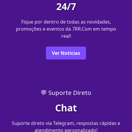
24/7
Fique por dentro de todas as novidades,
promoções e eventos da 7RR.Com em tempo
real!
Ver Notícias
💬 Suporte Direto
Chat
Suporte direto via Telegram, respostas rápidas e
atendimento personalizado!