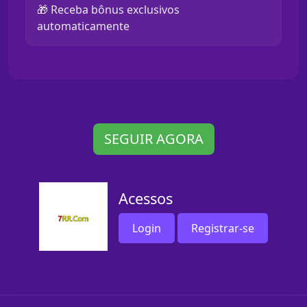
🎁 Receba bônus exclusivos
automaticamente
SEGUIR AGORA
Acessos
Login
Registrar-se