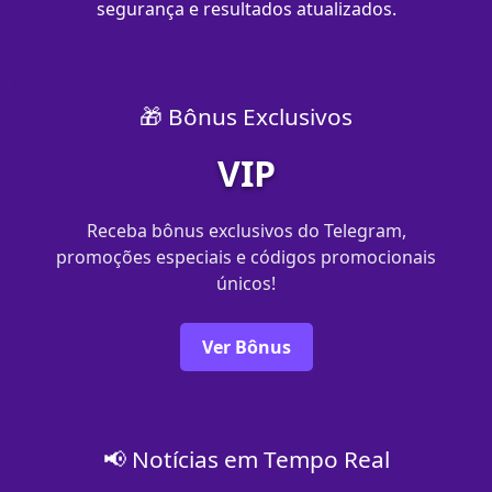
segurança e resultados atualizados.
🎁 Bônus Exclusivos
VIP
Receba bônus exclusivos do Telegram,
promoções especiais e códigos promocionais
únicos!
Ver Bônus
📢 Notícias em Tempo Real