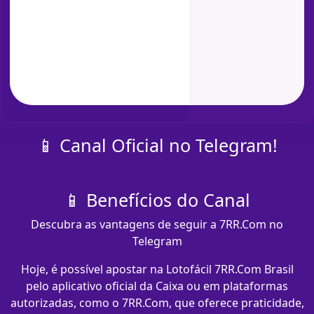
📱 Canal Oficial no Telegram!
📱 Benefícios do Canal
Descubra as vantagens de seguir a 7RR.Com no
Telegram
Hoje, é possível apostar na Lotofácil 7RR.Com Brasil
pelo aplicativo oficial da Caixa ou em plataformas
autorizadas, como o 7RR.Com, que oferece praticidade,